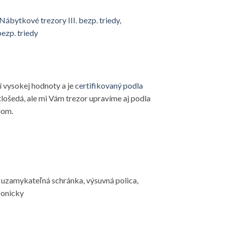
Nábytkové trezory III. bezp. triedy
,
 bezp. triedy
 vysokej hodnoty a je
certifikovaný podla
tlošedá, ale mi Vám trezor upravíme aj podla
lom.
á uzamykateľná schránka, výsuvná polica,
fonicky