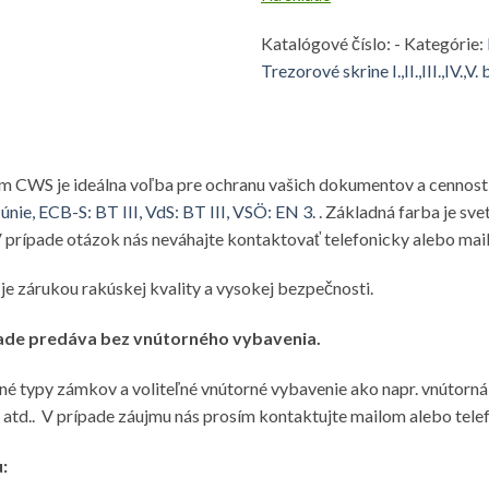
Katalógové číslo:
-
Kategórie:
Trezorové skrine I.,II.,III.,IV.,V.
 CWS je ideálna voľba pre ochranu vašich dokumentov a cenností
nie, ECB-S: BT III, VdS: BT III, VSÖ: EN 3.
. Základná farba je sve
V prípade otázok nás neváhajte kontaktovať telefonicky alebo mai
e zárukou rakúskej kvality a vysokej bezpečnosti.
lade predáva bez vnútorného vybavenia.
j iné typy zámkov a voliteľné vnútorné vybavenie ako napr. vnútorn
 atd.. V prípade záujmu nás prosím kontaktujte mailom alebo tele
: