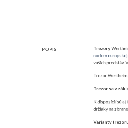
Trezory
Wertheim
POPIS
noriem europskej ú
vašich predstáv. 
Trezor Wertheim j
Trezor sa v zák
K dispozícií sú a
držiaky na zbrane
Varianty trezoru