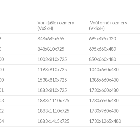
Vonkjašie rozmery
Vnútorné rozmery
(VxŠxH)
(VxŠxH)
9
848x645x565
695x495x320
0
848x810x725
695x660x480
00
1003x810x725
850x660x480
00
1193x810x725
1040x660x480
00
1538x810x725
1385x660x480
01
1883x810x725
1730x660x480
03
1883x1110x725
1730x960x480
02
1883x1110x725
1730x960x480
04
1883x1415x725
1730x1265x480