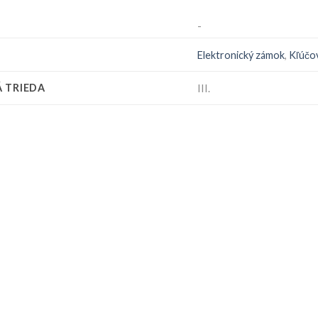
-
Elektronický zámok
,
Kľúčo
 TRIEDA
III.