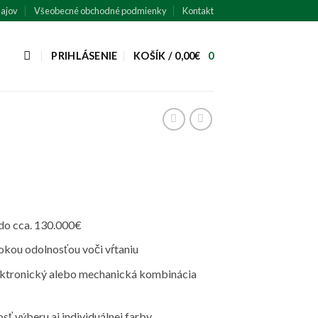
ajov
Všeobecné obchodné podmienky
Kontakt
PRIHLÁSENIE
KOŠÍK /
0,00
€
0
y do cca. 130.000€
okou odolnosťou voči vŕtaniu
ektronický alebo mechanická kombinácia
ť výberu aj individuálnej farby