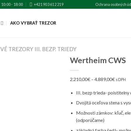
0:00 - 18:00
+421 903 612 219
Ochrana osobných úd
AKO VYBRAŤ TREZOR
É TREZORY III. BEZP. TRIEDY
Wertheim CWS
2.210,00
€
–
4.889,00
€
s DPH
III. bezp trieda- poistiteln
Dvojitá oceľova stena s vys
Možnosti zámkov: kľuč, el
(odporúčame)
základná farba šedá- možnos